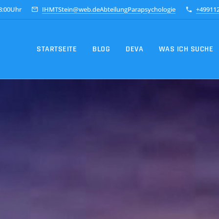
18:00Uhr
IHMTStein@web.deAbteilungParapsychologie
+49911
STARTSEITE
BLOG
DEVA
WAS ICH SUCHE