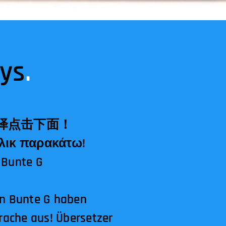
ys
.
στής κλικ παρακάτω!
 Bunte G
en Bunte G haben
rache aus! Übersetzer