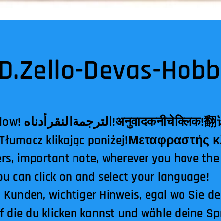
D.Zello-Devas-Hobb
क्लिक!翻译点击下面！
مترجمکلیککردندرزیر!Tłumacz klikając poniżej!Μεταφρα
rs, important note, wherever you have the
u can click on and select your language!
 Kunden, wichtiger Hinweis, egal wo Sie d
uf die du klicken kannst und wähle deine Sp