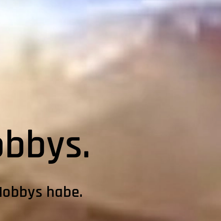
obbys.
 Hobbys habe.