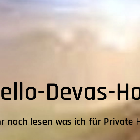
ello-Devas-H
hr nach lesen was ich für Private