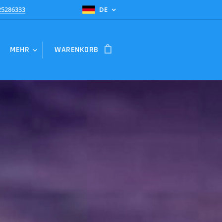
25286333
DE
MEHR
WARENKORB