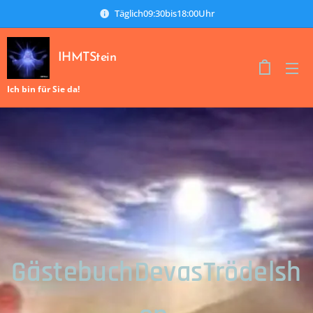
Täglich09:30bis18:00Uhr
IHMTStein
Ich bin für Sie da!
GästebuchDevasTrödelsh