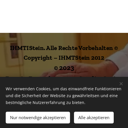
IHMTIStein. Alle Rechte Vorbehalten ©
Copyright – IHMTStein 2012
© 2023
Praxis:Devashypnose-Studio-Stein-
Wir verwenden Cookies, um das einwandfreie Funktionieren
Privatpraxis für
und die Sicherheit der Website zu gewährleitsen und eine
Reinkarnationshypnosen - Praxis für
bestmögliche Nutzererfahrung zu bieten.
Hypnose u. psychologische
Nur notwendige akzeptieren
Alle akzeptieren
Beratungen.