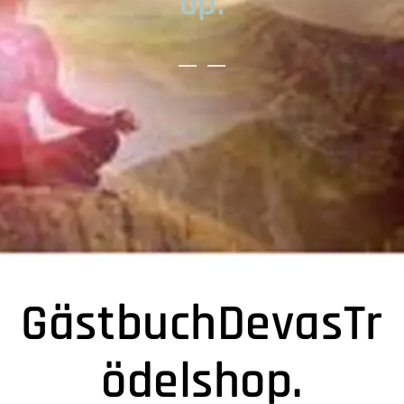
op.
GästbuchDevasTr
ödelshop.