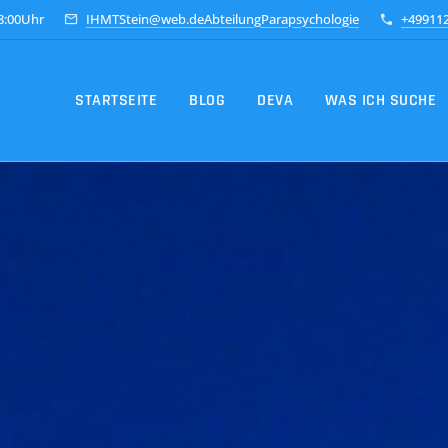
18:00Uhr
IHMTStein@web.deAbteilungParapsychologie
+49911
STARTSEITE
BLOG
DEVA
WAS ICH SUCHE