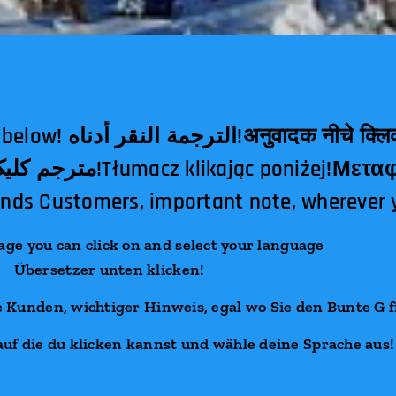
दक नीचे क्लिक!翻译点击下面！
jąc poniżej!Μεταφραστής κλικ
ds Customers, important note, wherever 
 can click on and select your language
Übersetzer unten klicken!
 Kunden, wichtiger Hinweis, egal wo Sie den Bunte G 
auf die du klicken kannst und wähle deine Sprache aus!