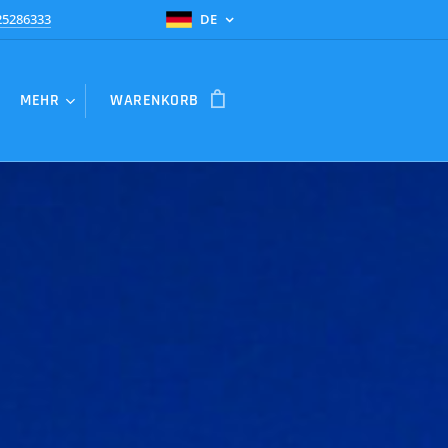
25286333
DE
MEHR
WARENKORB