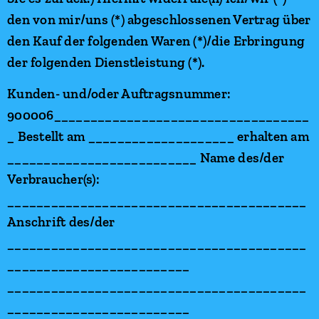
den von mir/uns (*) abgeschlossenen Vertrag über
den Kauf der folgenden Waren (*)/die Erbringung
der folgenden Dienstleistung (*).
Kunden- und/oder Auftragsnummer:
900006___________________________________
_ Bestellt am ____________________ erhalten am
__________________________ Name des/der
Verbraucher(s):
_________________________________________
Anschrift des/der
_________________________________________
_________________________
_________________________________________
_________________________