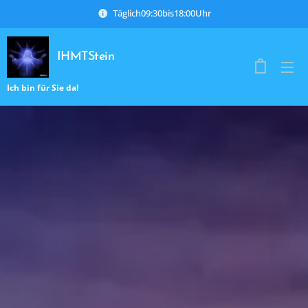
Täglich09:30bis18:00Uhr
IHMTStein
Ich bin für Sie da!