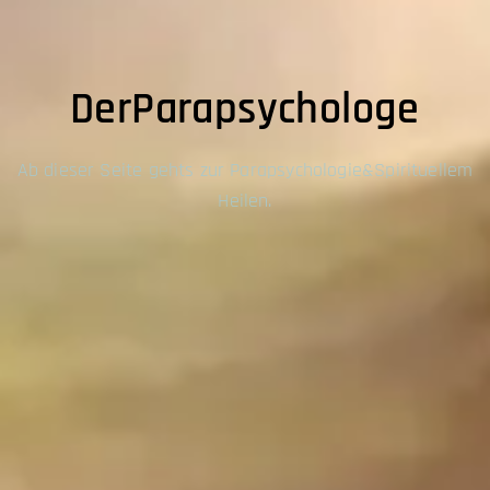
DerParapsychologe
Ab dieser Seite gehts zur Parapsychologie&Spirituellem
Heilen.