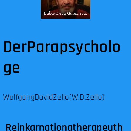
BabajiDeva GuruDeva.
DerParapsycholo
ge
WolfgangDavidZello(W.D.Zello)
Reinkarnationatherapeuth