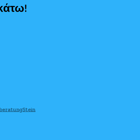
κάτω!