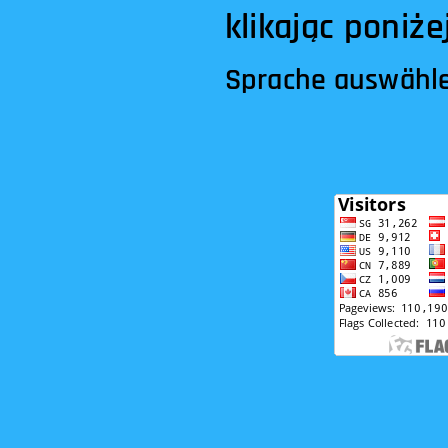
klikając pon
Sprache auswähl