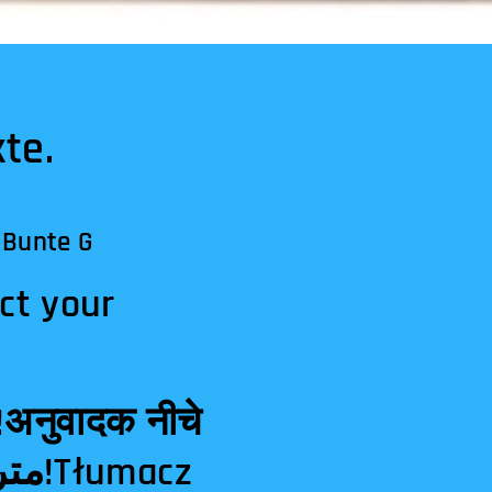
te.
 Bunte G
ct your