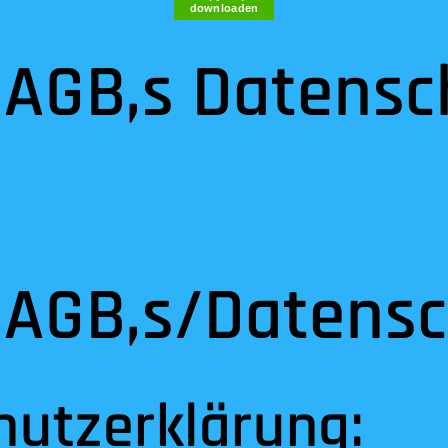
downloaden
 AGB,s Datensc
 AGB,s/Datens
hutzerklärung: