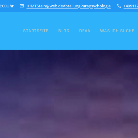
18:00Uhr
IHMTStein@web.deAbteilungParapsychologie
+49911
STARTSEITE
BLOG
DEVA
WAS ICH SUCHE