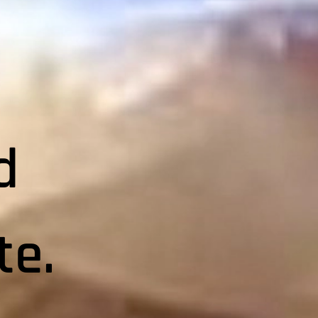
d
te.