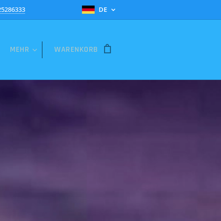
25286333
DE
MEHR
WARENKORB