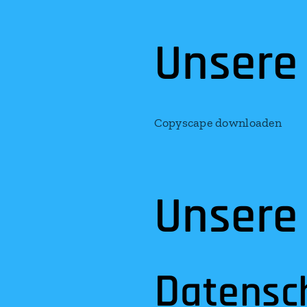
Unsere
Copyscape downloaden
Unsere
D
atensc