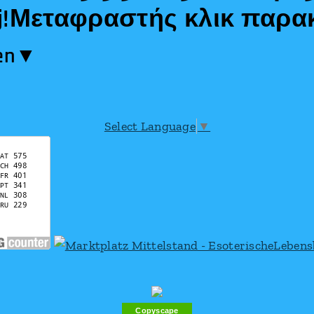
iżej!Μεταφραστής κλικ παρα
en​▼
Select Language
▼
Copyscape