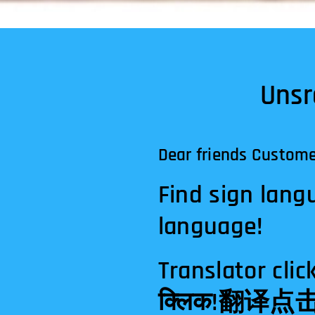
UnsreAGB,
Dear friends Custome
Find sign lang
language!
Translator clicking below!  أدناه
क्लिक!翻译点击下面！لیک کردن در زیر