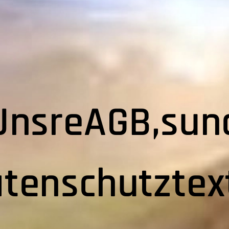
UnsreAGB,sun
tenschutztex