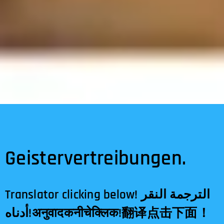
Geistervertreibungen.
Translator clicking below! الترجمة النقر
أدناه!अनुवादकनीचेक्लिक!翻译点击下面！