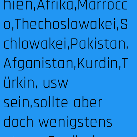
hien,
Afrika,Marrocc
o,Thechoslowakei,S
chlowakei,Pakistan,
Afganistan,Kurdin,T
ürkin, usw
sein,sollte aber
doch wenigstens