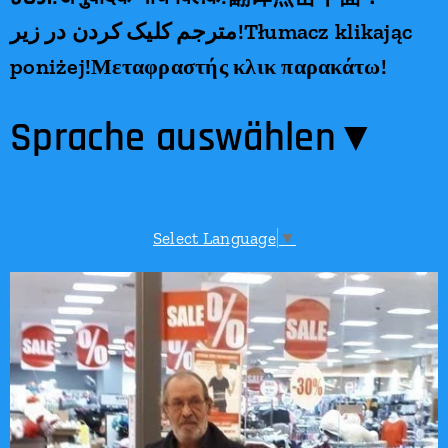
مترجم کلیک کردن در زیر!Tłumacz klikając
poniżej!Μεταφραστής κλικ παρακάτω!
Sprache auswählen​▼
Select Language
▼