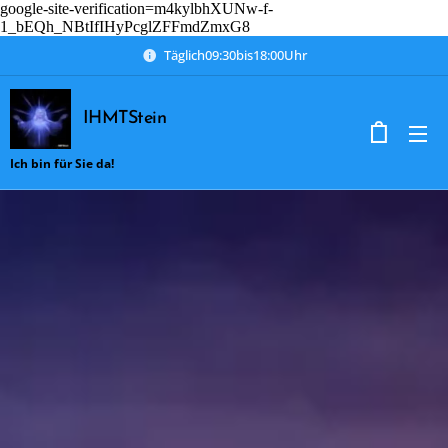
google-site-verification=m4kylbhXUNw-f-
1_bEQh_NBtIfIHyPcglZFFmdZmxG8
Täglich09:30bis18:00Uhr
IHMTStein
Ich bin für Sie da!