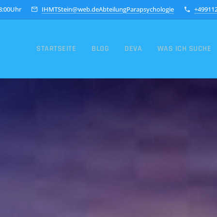
18:00Uhr
IHMTStein@web.deAbteilungParapsychologie
+49911
STARTSEITE
BLOG
DEVA
WAS ICH SUCHE