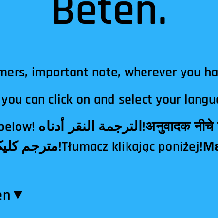
Beten.
mers, important note, wherever you h
you can click on and select your langu
दक नीचे क्लिक!翻译点击下
en​▼