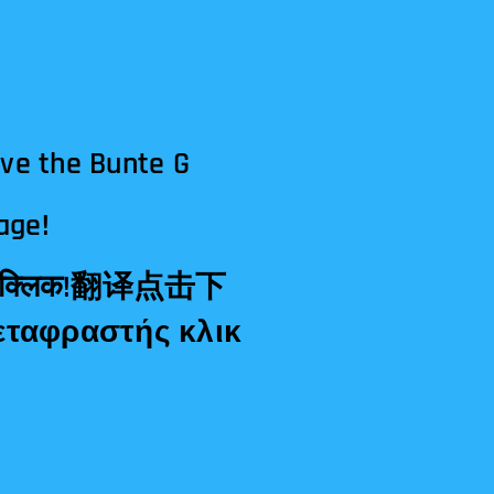
ave the Bunte G
age!