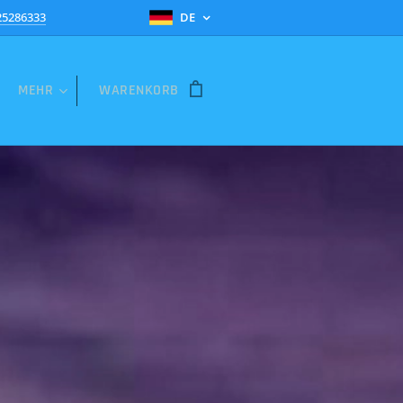
25286333
DE
MEHR
WARENKORB