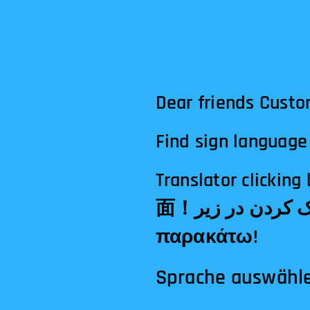
Dear friends Custo
Find sign language 
Translator clicking below! الترجمة النقر أدناه!अनुवा
面！مترجم کلیک کردن در زیر!Tłumacz klikając poniżej!Μεταφραστής κλικ
παρακάτω!
Sprache auswähl