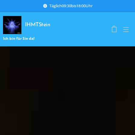
Täglich09:30bis18:00Uhr
IHMTStein
Ich bin für Sie da!