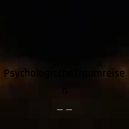
PsychologischeTraumreise
n