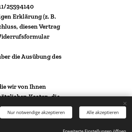
911/25594140
gen Erklärung (z. B.
chluss, diesen Vertrag
Widerrufsformular
 über die Ausübung des
die wir von Ihnen
ätzlichen Kosten, die
n uns angebotene,
Nur notwendige akzeptieren
Alle akzeptieren
stens binnen vierzehn
Widerruf dieses
Erweiterte Einstellungen öffnen