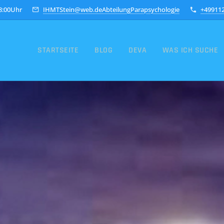
18:00Uhr
IHMTStein@web.deAbteilungParapsychologie
+49911
STARTSEITE
BLOG
DEVA
WAS ICH SUCHE