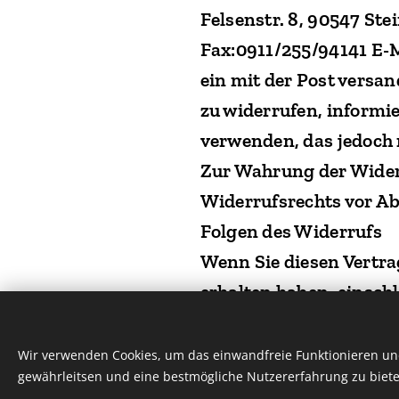
Felsenstr. 8, 90547 St
Fax:0911/255/94141 E-M
ein mit der Post versan
zu widerrufen, informi
verwenden, das jedoch 
Zur Wahrung der Widerru
Widerrufsrechts vor Ab
Folgen des Widerrufs
Wenn Sie diesen Vertra
erhalten haben, einschl
sich daraus ergeben, da
günstigste Standardlie
Wir verwenden Cookies, um das einwandfreie Funktionieren und
gewährleitsen und eine bestmögliche Nutzererfahrung zu biete
Tagen ab dem Tag zurüc