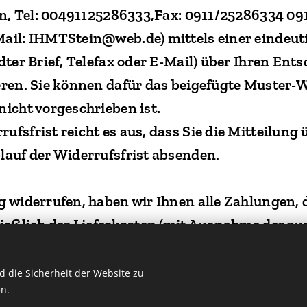
ein, Tel: 00491125286333,Fax: 0911/25286334 0
ail: IHMTStein@web.de) mittels einer eindeuti
dter Brief, Telefax oder E-Mail) über Ihren Ents
eren. Sie können dafür das beigefügte Muster-
nicht vorgeschrieben ist.
fsfrist reicht es aus, dass Sie die Mitteilung
lauf der Widerrufsfrist absenden.
g widerrufen, haben wir Ihnen alle Zahlungen, 
ießlich der Lieferkosten (mit Ausnahme der zus
ss Sie eine andere Art der Lieferung als die vo
ferung gewählt haben), unverzüglich und späte
 die Sicherheit der Website zu
n.
kzuzahlen, an dem die Mitteilung über Ihren 