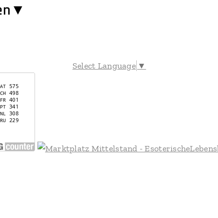
en​▼
Select Language
▼