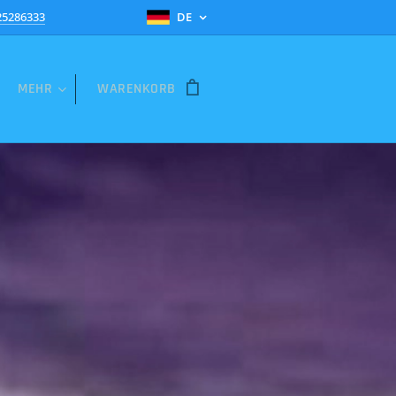
25286333
DE
MEHR
WARENKORB