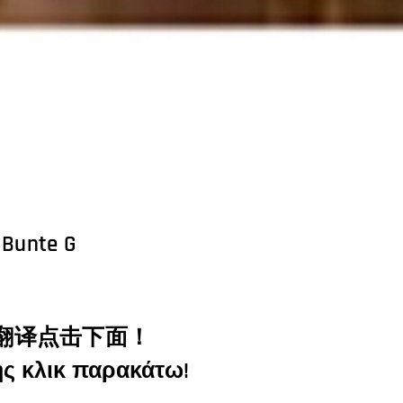
 Bunte G
εταφραστής κλικ παρακάτω!