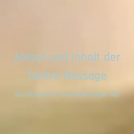
Ablauf und Inhalt der
Tantra-Massage
So läuft eine Tantramassage Ab!