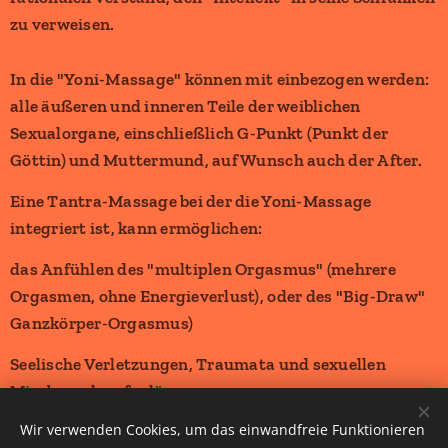
zu verweisen.
In die "Yoni-Massage" können mit einbezogen werden:
alle äußeren und inneren Teile der weiblichen
Sexualorgane, einschließlich G-Punkt (Punkt der
Göttin) und Muttermund, auf Wunsch auch der After.
Eine Tantra-Massage bei der die Yoni-Massage
integriert ist, kann ermöglichen:
das Anfühlen des "multiplen Orgasmus" (mehrere
Orgasmen, ohne Energieverlust), oder des "Big-Draw"
Ganzkörper-Orgasmus)
Seelische Verletzungen, Traumata und sexuellen
Missbrauch aufzulösen.
Wir verwenden Cookies, um das einwandfreie Funktionieren
sexuelle Lust intensiver und auf viel höherem