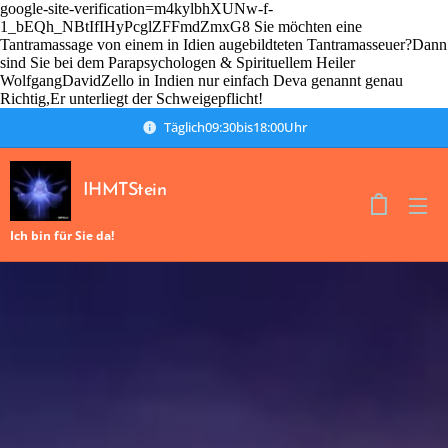
google-site-verification=m4kylbhXUNw-f-
1_bEQh_NBtIfIHyPcglZFFmdZmxG8 Sie möchten eine
Tantramassage von einem in Idien augebildteten Tantramasseuer?Dann
sind Sie bei dem Parapsychologen & Spirituellem Heiler
WolfgangDavidZello in Indien nur einfach Deva genannt genau
Richtig,Er unterliegt der Schweigepflicht!
Täglich09:30bis18:00Uhr
IHMTStein
Ich bin für Sie da!