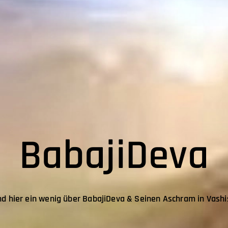
BabajiDeva
d hier ein wenig über BabajiDeva & Seinen Aschram in Vashi