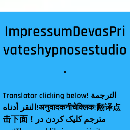
ImpressumDevasPri
vateshypnosestudio
.
Translator clicking below! الترجمة
النقر أدناه!अनुवादकनीचेक्लिक!翻译点
击下面！مترجم کلیک کردن در