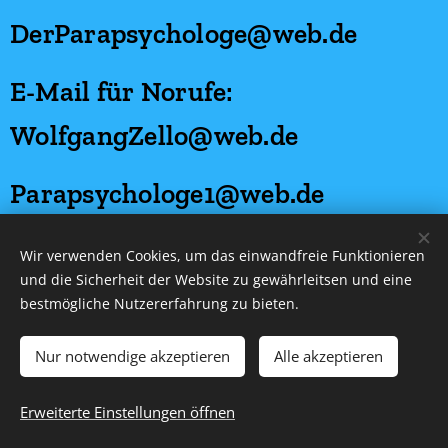
DerParapsychologe@web.de
E-Mail für Norufe:
WolfgangZello@web.de
Parapsychologe1@web.de
Homepagen:
Wir verwenden Cookies, um das einwandfreie Funktionieren
und die Sicherheit der Website zu gewährleitsen und eine
DevasHypnosestudioStein.de
bestmögliche Nutzererfahrung zu bieten.
Nur notwendige akzeptieren
Alle akzeptieren
DerParapsychologe.de
Erweiterte Einstellungen öffnen
ParapsychologeZello.de