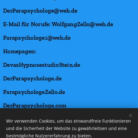
DerParapsychologe@web.de
E-Mail für Norufe: WolfgangZello@web.de
Parapsychologe1@web.de
Homepagen:
DevasHypnosestudioStein.de
DerParapsychologe.de
ParapsychologeZello.de
DerParapsychologe.com
Wir verwenden Cookies, um das einwandfreie Funktionieren
Haftungsausschluss
und die Sicherheit der Website zu gewährleitsen und eine
bestmögliche Nutzererfahrung zu bieten.