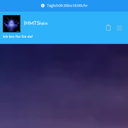
Täglich09:30bis18:00Uhr
IHMTStein
Ich bin für Sie da!