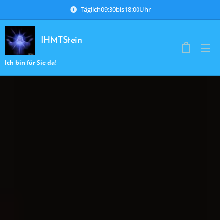
Täglich09:30bis18:00Uhr
IHMTStein
Ich bin für Sie da!