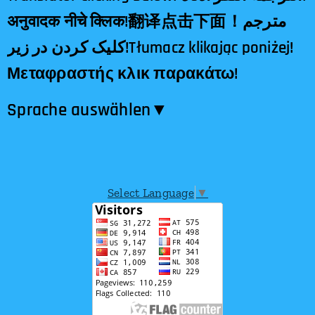
अनुवादक नीचे क्लिक!翻译点击下面！مترجم
کلیک کردن در زیر!Tłumacz klikając poniżej!
Μεταφραστής κλικ παρακάτω!
Sprache auswählen​▼
Select Language
▼