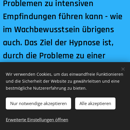
Problemen zu intensiven
Empfindungen führen kann - wie
im Wachbewusstsein übrigens
auch. Das Ziel der Hypnose ist,
durch die Probleme zu einer
erfolgreichen Lösung zu kommen.
Wir verwenden Cookies, um das einwandfreie Funktionieren
Deshalb sollen Probleme nur mit
und die Sicherheit der Website zu gewährleitsen und eine
bestmögliche Nutzererfahrung zu bieten.
kompetenten Therapeuten
Nur notwendige akzeptieren
Alle akzeptieren
behandelt werden. In jedem Fall
ist es wichtig - wie bei jeder
Erweiterte Einstellungen öffnen