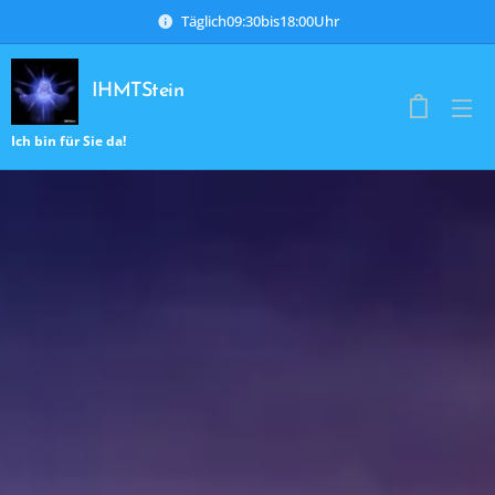
Täglich09:30bis18:00Uhr
IHMTStein
Ich bin für Sie da!