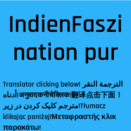
IndienFaszi
nation pur
Translator clicking below! الترجمة النقر
أدناه!अनुवादकनीचेक्लिक!翻译点击下面！
مترجم کلیک کردن در زیر!Tłumacz
klikając poniżej!Μεταφραστής κλικ
παρακάτω!