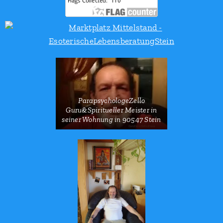
ParapsychologeZello
Guru&Spiritueller Meister in
seiner Wohnung in 90547 Stein