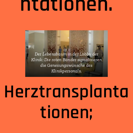
ntationen.
Der Lebensbaum in der Lobby der
Klinik: Die roten Bänder signalisieren
die Genesungswünsche des
Klinikpersonals.
Herztransplanta
tionen;