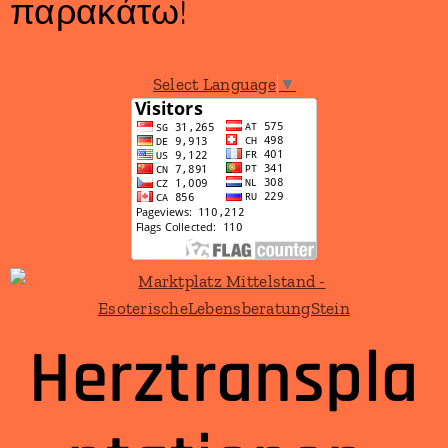
παρακάτω!
Select Language
▼
Herztranspla