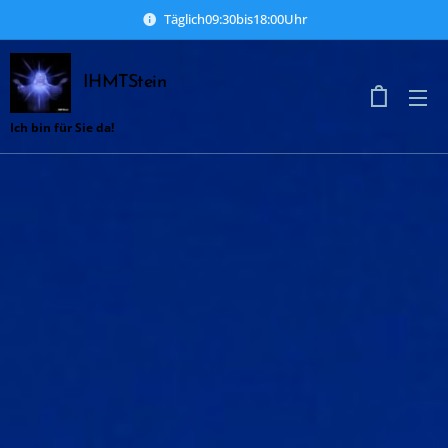
Täglich09:30bis18:00Uhr
IHMTStein
Ich bin für Sie da!