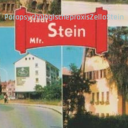
ParapsychologischepraxisZelloStein