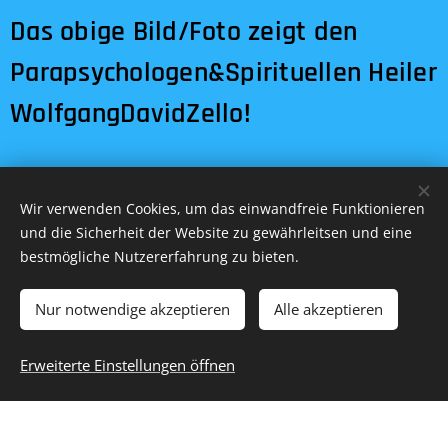
Das obige Bild/Foto zeigt den
Parapsychologen&Spirituellen Heiler
WolfgangDavidZello!
Wir verwenden Cookies, um das einwandfreie Funktionieren
und die Sicherheit der Website zu gewährleitsen und eine
IHMTIStein. Alle Rechte Vorbehalten ©
bestmögliche Nutzererfahrung zu bieten.
Copyright – IHMTStein 2012
© 2023
Nur notwendige akzeptieren
Alle akzeptieren
Praxis:Devashypnose-Studio-Stein-
Erweiterte Einstellungen öffnen
Privatpraxis für
Reinkarnationshypnosen - Praxis für