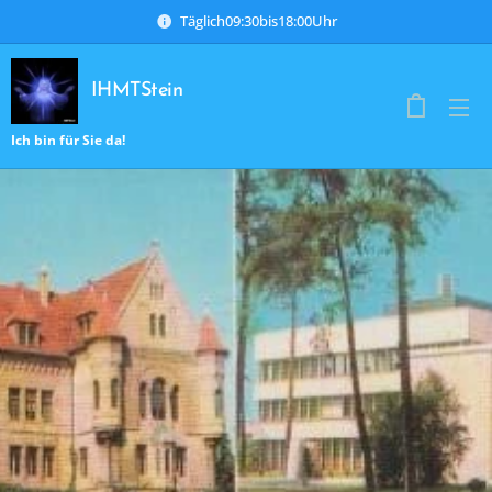
Täglich09:30bis18:00Uhr
IHMTStein
Ich bin für Sie da!