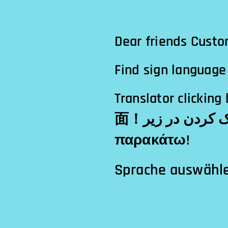
Dear friends Custo
Find sign language 
Translator clicking below! الترجمة النقر أدناه!अनुवा
面！مترجم کلیک کردن در زیر!Tłumacz klikając poniżej!Μεταφραστής κλικ
παρακάτω!
Sprache auswähl