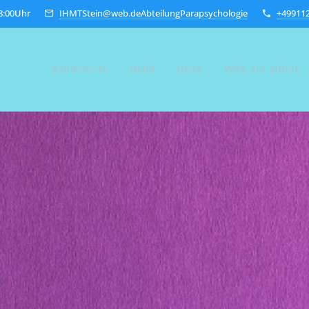
18:00Uhr
IHMTStein@web.deAbteilungParapsychologie
+49911
STARTSEITE
BLOG
DEVA
WAS ICH SUCHE