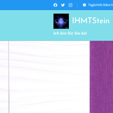
Täglich09:30bis
IHMTStein
Ich bin für Sie da!