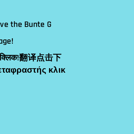
ave the Bunte G
age!