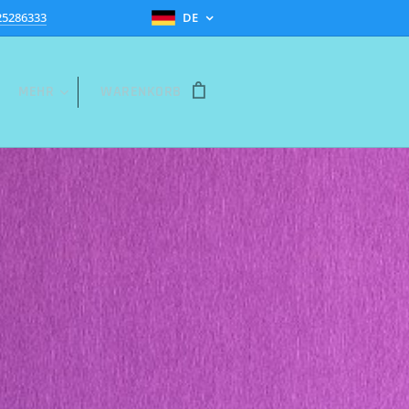
25286333
DE
MEHR
WARENKORB