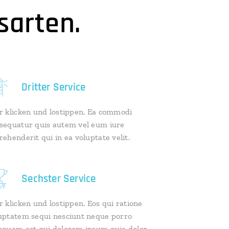
sarten.
Dritter Service
r klicken und lostippen. Ea commodi
sequatur quis autem vel eum iure
rehenderit qui in ea voluptate velit.
Sechster Service
r klicken und lostippen. Eos qui ratione
uptatem sequi nesciunt neque porro
squam est qui dolorem ipsum quia dolor.