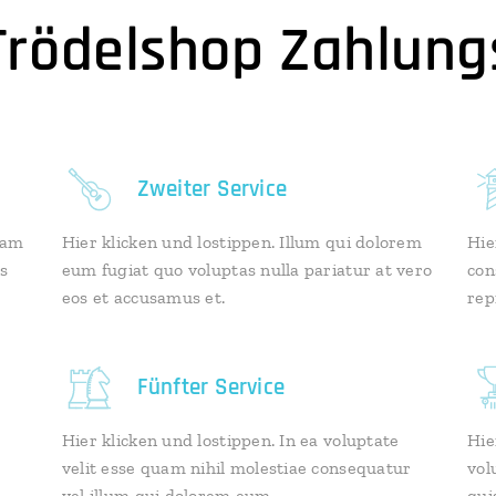
rödelshop Zahlung
Zweiter Service
iam
Hier klicken und lostippen. Illum qui dolorem
Hie
s
eum fugiat quo voluptas nulla pariatur at vero
con
eos et accusamus et.
rep
Fünfter Service
Hier klicken und lostippen. In ea voluptate
Hie
velit esse quam nihil molestiae consequatur
vol
vel illum qui dolorem eum.
qui