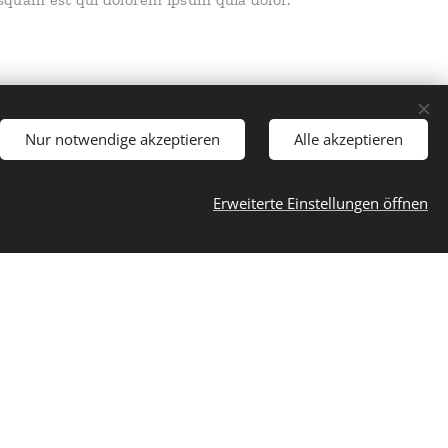
Nur notwendige akzeptieren
Alle akzeptieren
Sprachen
Deutsch
English
Erweiterte Einstellungen öffnen
osen - Praxis für
en © Copyright –