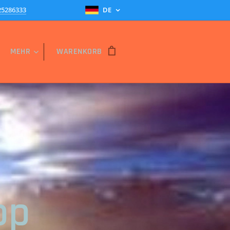
25286333
DE
MEHR
WARENKORB
op