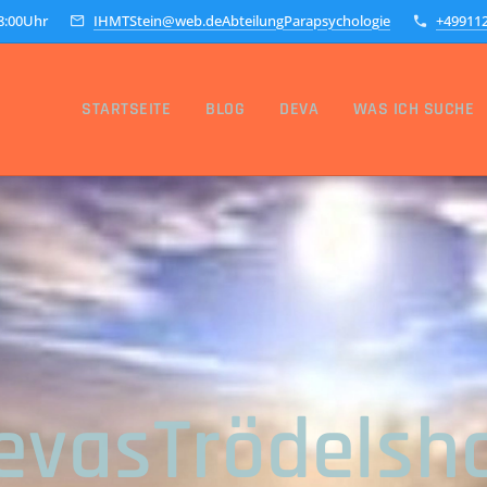
18:00Uhr
IHMTStein@web.deAbteilungParapsychologie
+49911
STARTSEITE
BLOG
DEVA
WAS ICH SUCHE
evasTrödelsh