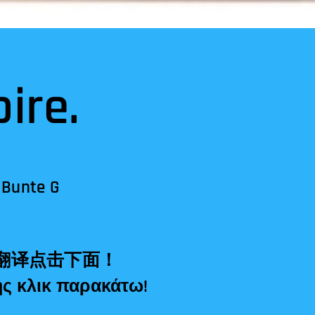
ire.
 Bunte G
εταφραστής κλικ παρακάτω!