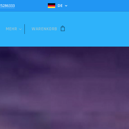
25286333
DE
MEHR
WARENKORB