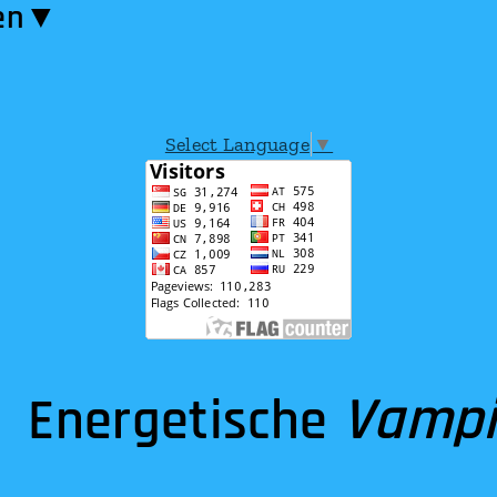
en​▼
Select Language
▼
Vampi
Energetische