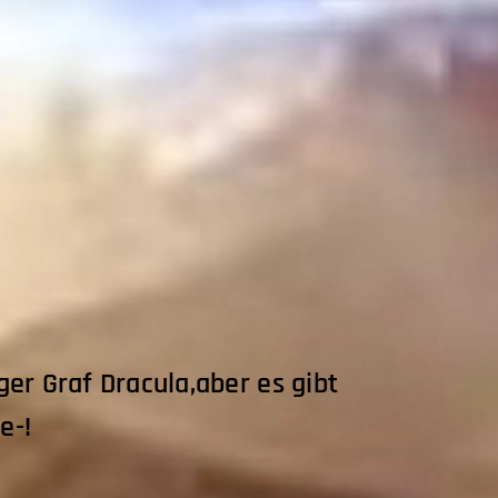
r Graf Dracula,aber es gibt
e-!