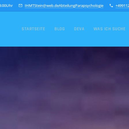
18:00Uhr
IHMTStein@web.deAbteilungParapsychologie
+49911
STARTSEITE
BLOG
DEVA
WAS ICH SUCHE