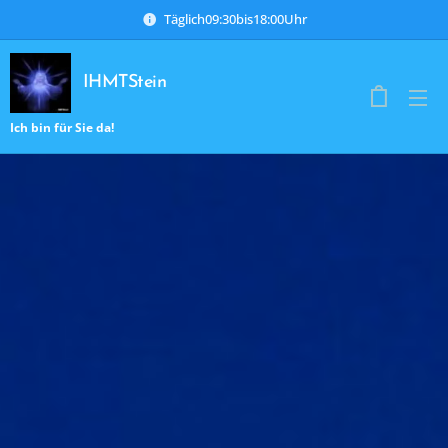
Täglich09:30bis18:00Uhr
IHMTStein
Ich bin für Sie da!