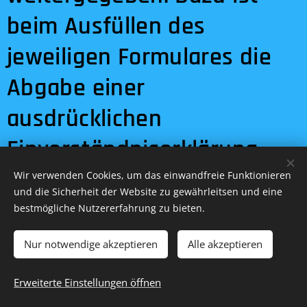
beim Ausfüllen des
jeweiligen Formulares die
Abgabe einer
ausdrücklichen
Einverständniserklärung
erforderlich. Auch Dritte, an
Wir verwenden Cookies, um das einwandfreie Funktionieren
und die Sicherheit der Website zu gewährleitsen und eine
die Ihre Daten im Rahmen
bestmögliche Nutzererfahrung zu bieten.
der Auftragsabwicklung
Nur notwendige akzeptieren
Alle akzeptieren
weitergegeben werden,
Erweiterte Einstellungen öffnen
sind im übrigen an die