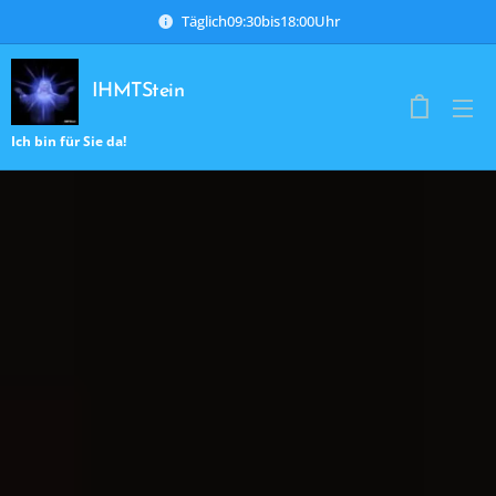
Täglich09:30bis18:00Uhr
IHMTStein
Ich bin für Sie da!