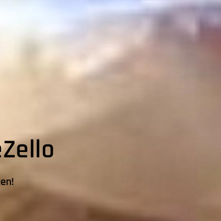
Zello
ten!