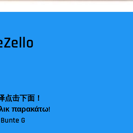
Zello
译点击下面！
 κλικ παρακάτω!
 Bunte G