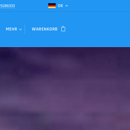
25286333
DE
MEHR
WARENKORB