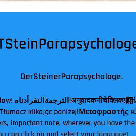
TSteinParapsychologe
DerSteinerParapsychologe.
elow!
أدناه
النقر
الترجمة
!
अनुवादकनीचेक्लिक
!
翻
!Tłumacz klikając poniżej!Μεταφραστής
rs, important note, wherever you have the
u can click on and select your language!