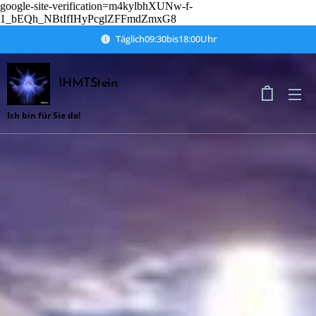
google-site-verification=m4kylbhXUNw-f-
1_bEQh_NBtIfIHyPcglZFFmdZmxG8
Täglich09:30bis18:00Uhr
IHMTStein
Ich bin für Sie da!