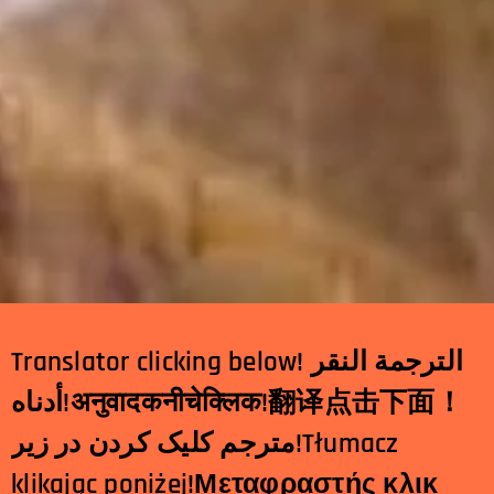
Translator clicking below! الترجمة النقر
أدناه!
अनुवादकनीचेक्लिक
!
翻
译点击下面！
مترجم کلیک کردن در زیر!Tłumacz
klikając poniżej!Μεταφραστής κλικ