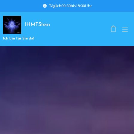
Täglich09:30bis18:00Uhr
IHMTStein
Ich bin für Sie da!