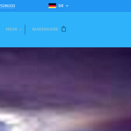
25286333
DE
MEHR
WARENKORB