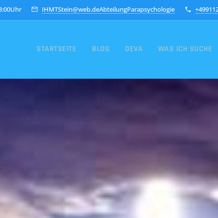
18:00Uhr
IHMTStein@web.deAbteilungParapsychologie
+49911
STARTSEITE
BLOG
DEVA
WAS ICH SUCHE