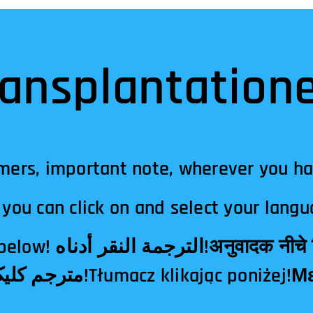
ansplantatione
mers, important note, wherever you h
you can click on and select your langu
दक नीचे क्लिक!翻译点击下