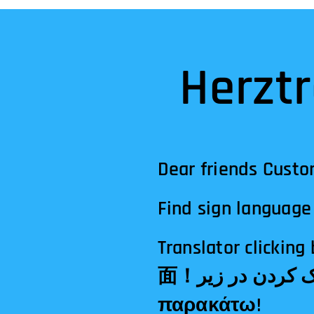
Herztr
Dear friends Custo
Find sign language 
Translator clicking below! الترجمة النقر أدناه!अनुवा
面！مترجم کلیک کردن در زیر!Tłumacz klikając poniżej!Μεταφραστής κλικ
παρακάτω!