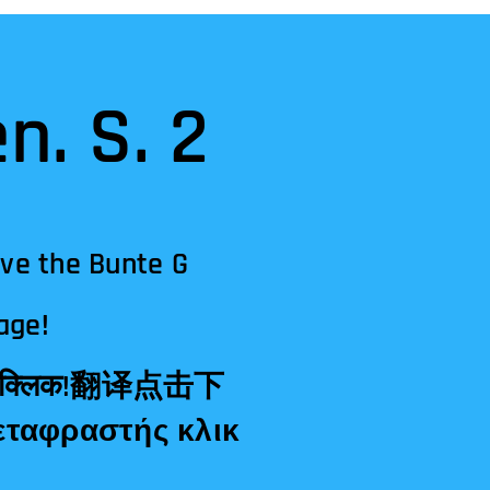
n. S. 2
ave the Bunte G
age!