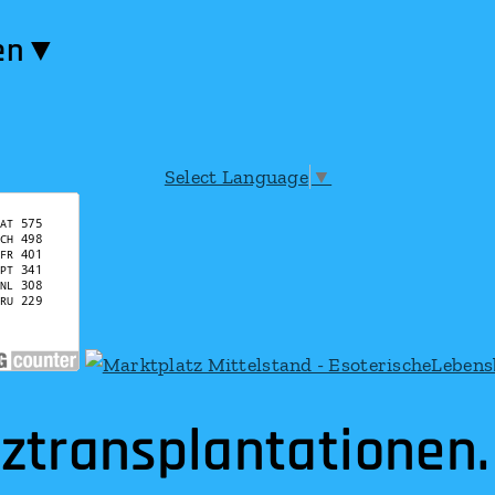
en​▼
Select Language
▼
nsplantationen. 