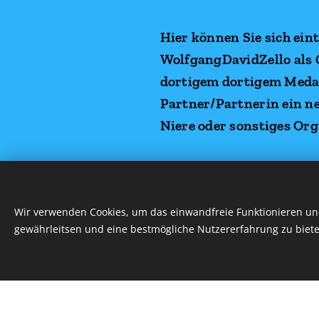
Hier können Sie sich ei
WolfgangDavidZello als 
dortigem dortigem Medan
Partner/Partnerin ein n
Niere oder sonstiges Org
Vielen Dank für Ih
unsere Website und
Wir verwenden Cookies, um das einwandfreie Funktionieren und
gewährleitsen und eine bestmögliche Nutzererfahrung zu biete
ihnen weiter helfe
Alle Rechte