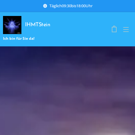
Täglich09:30bis18:00Uhr
IHMTStein
Ich bin für Sie da!