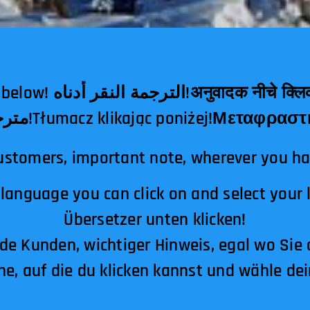
दक नीचे क्लिक!翻译点击下面！
مترجم کلیک کردن در زیر!Tłumacz klikając poniżej!
ustomers, important note, wherever you h
 language you can click on and select your
Übersetzer unten klicken!
de Kunden, wichtiger Hinweis, egal wo Sie 
he, auf die du klicken kannst und wähle de