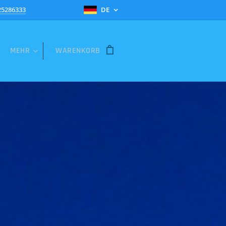
25286333
DE
MEHR
WARENKORB