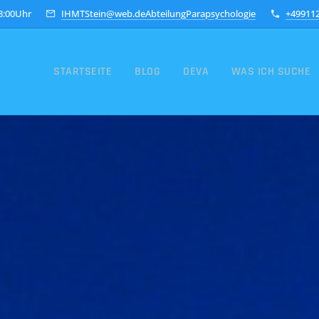
18:00Uhr
IHMTStein@web.deAbteilungParapsychologie
+49911
STARTSEITE
BLOG
DEVA
WAS ICH SUCHE