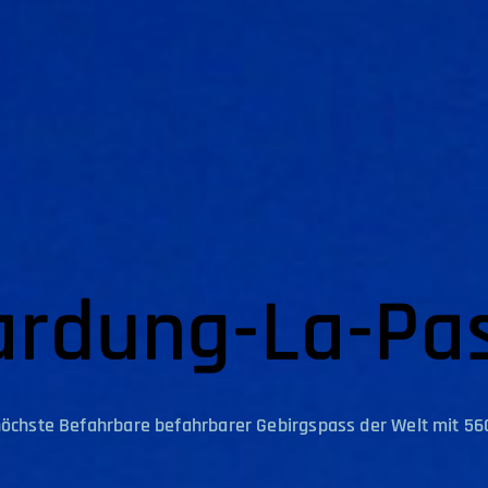
ardung-La-Pas
höchste Befahrbare befahrbarer Gebirgspass der Welt mit 5