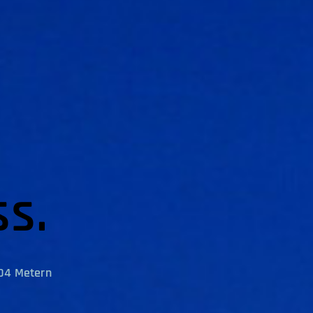
s.
604 Metern