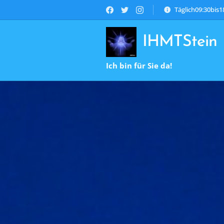
Täglich09:30bis
IHMTStein
Ich bin für Sie da!