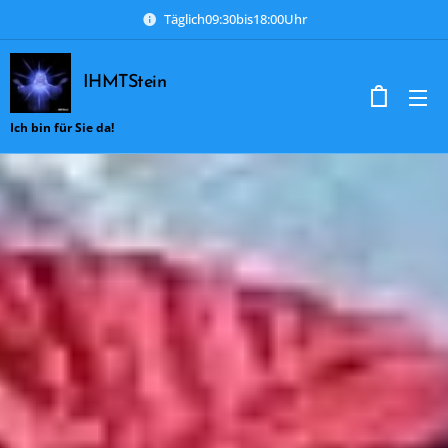
Täglich09:30bis18:00Uhr
IHMTStein
Ich bin für Sie da!