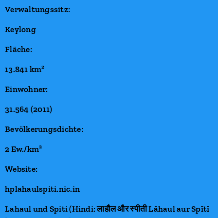
Verwaltungssitz:
Keylong
Fläche:
13.841 km²
Einwohner:
31.564 (2011)
Bevölkerungsdichte:
2 Ew./km²
Website:
hplahaulspiti.nic.in
Lahaul und Spiti
(Hindi: लाहौल और स्पीती Lāhaul aur Spītī