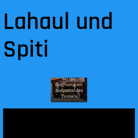
Lahaul und
Spiti
Narendra Modi
bei der
Eröffnung am
Südportal des
Tunnels