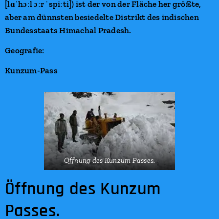
[lɑˈhɔːl ɔːr ˈspiːti]) ist der von der Fläche her größte,
aber am dünnsten besiedelte Distrikt des indischen
Bundesstaats Himachal Pradesh.
Geografie:
Kunzum-Pass
Öffnung des Kunzum Passes.
Öffnung des Kunzum
Passes.