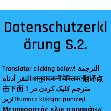
Datenschutzerkl
ärung S.2.
Translator clicking below! الترجمة
النقر أدناه!अनुवादकनीचेक्लिक!翻译点
击下面！مترجم کلیک کردن در
زیر!Tłumacz klikając poniżej!
Μεταφραστής κλικ παρακάτω!