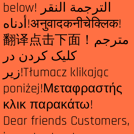
below! الترجمة النقر
أدناه!अनुवादकनीचेक्लिक!
翻译点击下面！مترجم
کلیک کردن در
زیر!Tłumacz klikając
poniżej!Μεταφραστής
κλικ παρακάτω!
Dear friends Customers,