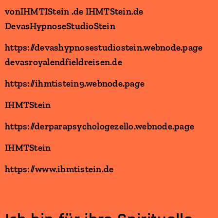
vonIHMTIStein .de IHMTStein.de
DevasHypnoseStudioStein
https://devashypnosestudiostein.webnode.page
devasroyalendfieldreisen.de
https://ihmtistein9.webnode.page
IHMTStein
https://derparapsychologezello.webnode.page
IHMTStein
https://www.ihmtistein.de