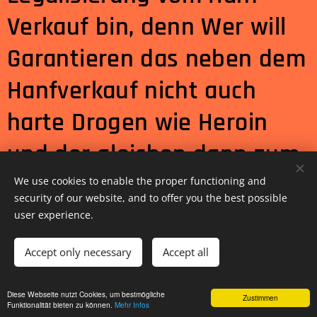
Verkauf bin, denn Wer will
Garantieren das neben dem
Hanfverkauf nicht auch
harte Drogen wie Heroin
und der gleichen dann zum
Verkauf angeboten wird
We use cookies to enable the proper functioning and
security of our website, and to offer you the best possible
und so dann selbst
user experience.
Jugendliche /Kinder an
Accept only necessary
Accept all
diese Drogen kommen? Das
Open advanced settings
Diese Webseite nutzt Cookies, um bestmögliche
Zustimmen
fragt Sagt euch euer
Funktionalität bieten zu können.
Mehr Infos