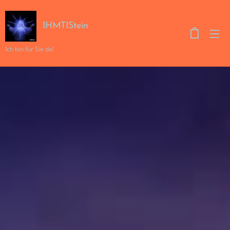
IHMTIStein
Ich bin für Sie da!