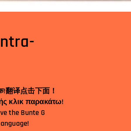
ntra-
Μεταφραστής κλικ παρακάτω!
ave the Bunte G
 language!