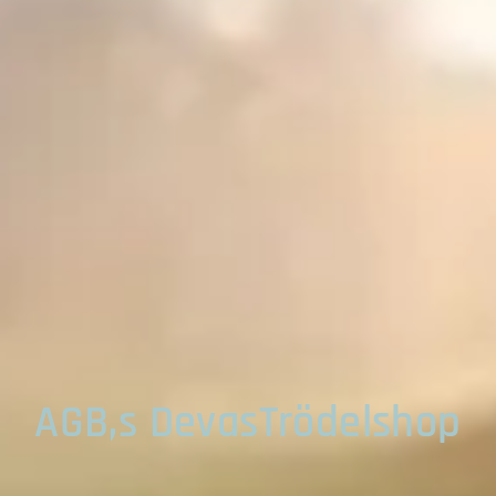
AGB,s DevasTrödelshop