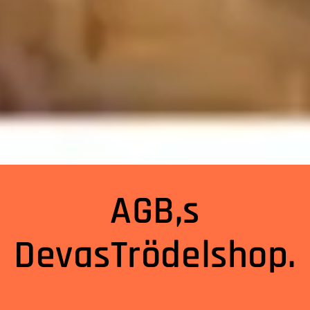
AGB,s
DevasTrödelshop.