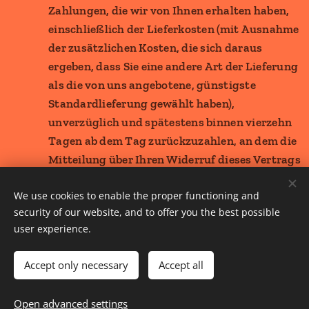
Zahlungen, die wir von Ihnen erhalten haben,
einschließlich der Lieferkosten (mit Ausnahme
der zusätzlichen Kosten, die sich daraus
ergeben, dass Sie eine andere Art der Lieferung
als die von uns angebotene, günstigste
Standardlieferung gewählt haben),
unverzüglich und spätestens binnen vierzehn
Tagen ab dem Tag zurückzuzahlen, an dem die
Mitteilung über Ihren Widerruf dieses Vertrags
bei uns eingegangen ist. Für diese Rückzahlung
We use cookies to enable the proper functioning and
verwenden wir dasselbe Zahlungsmittel, das
security of our website, and to offer you the best possible
Sie bei der ursprünglichen Transaktion
user experience.
eingesetzt haben, es sei denn, mit Ihnen wurde
ausdrücklich etwas anderes vereinbart; in
Accept only necessary
Accept all
keinem Fall werden Ihnen wegen dieser
Rückzahlung Entgelte berechnet. Wir können
Open advanced settings
die Rückzahlung verweigern, bis wir die Waren