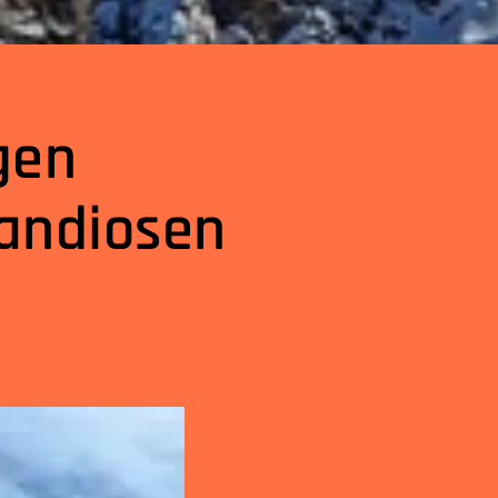
gen
randiosen