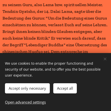
We use cookies to enable the proper functioning and
security of our website, and to offer you the best possible
Lehrer
user experience.
Der Titel dieses Artikels ist mehrdeutig. Weitere
Accept only necessary
Accept all
Bedeutungen sind unter Guru (Begriffsklärung)
aufgeführt.
Open advanced settings
Guru (Sanskrit, m.,
गुरु
, guru, dt. "schwer, gewichtig")