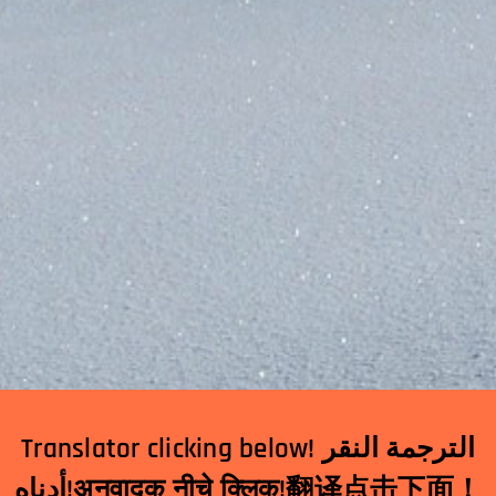
Translator clicking below! الترجمة النقر
أدناه!अनुवादक नीचे क्लिक!翻译点击下面！