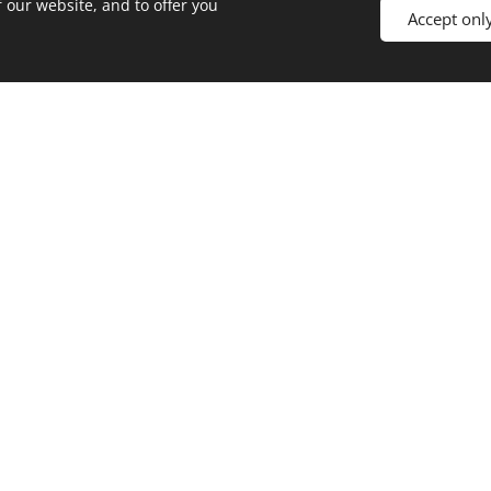
 our website, and to offer you
Accept onl
ui dolorem ipsum
quam quaerat voluptatem
uatur quis autem