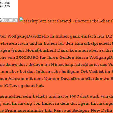
iter WolfgangDavidZello in Indien ganz einfach nur DE
nzelreisen nach und in Indien für den Himachalpradesh 
 Tagen (einen Monat)buchen! Dann kommen aber zu ihre
öhe von 2500EURO für Ihren Guiden Herrn WolfgangDa
ele Jahre dort drüben im Himachalprades(das ist das V
em aber bei den Indern sehr heiligem Ort Vashist im K
leinen Ashram mit dem Namen DevasDreamGarden wo Er
elOfLove gebaut hat.
nheimischen sehr beliebt und hatte 1997 dort auch von
 und Initiirung von Ihnen in dem dortigem Initiirun
ie Brahmanenfamilie Liki Ram aus Badapur New Delh