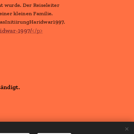
t wurde. Der Reiseleiter
iner kleinen Familie.
vasInitiirungHaridwar1997.
ridwar-1997/
</p>
tändigt.