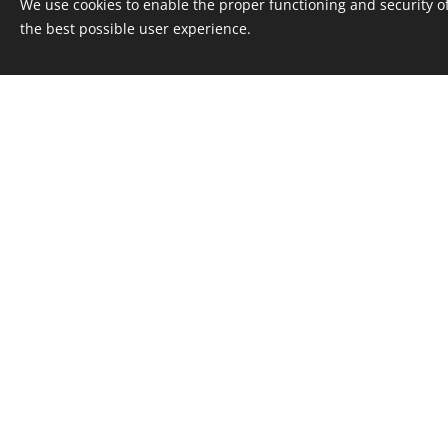
We use cookies to enable the proper functioning and security of
the best possible user experience.
Erster Service
Porro quisquam est q
Zweiter Service
Et dolore magnam ali
Dritter Service
Ex ea commodi conseq