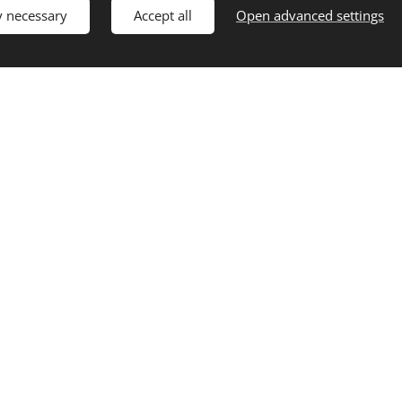
y necessary
Accept all
Open advanced settings
XXX €
XXX €
XXX €