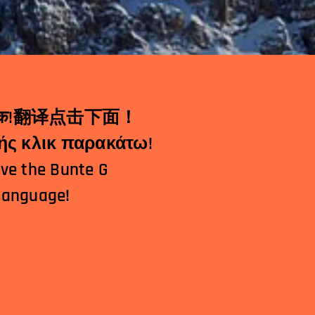
Μεταφραστής κλικ παρακάτω!
ave the Bunte G
 language!