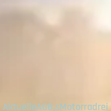
AktuelleAGB,sMotorradrei