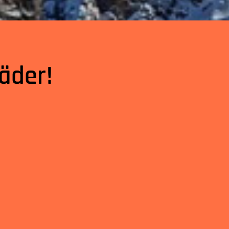
äder!