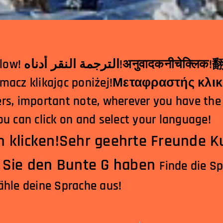
क!翻译点击下面！مترجم
کلیک کردن در!Tłumacz klikając poniżej!Μεταφραστής
rs, important note, wherever you have the
u can click on and select your language!
 klicken!
Sehr geehrte Freunde Ku
o Sie den Bunte G haben
Finde die Sp
ähle deine Sprache aus!