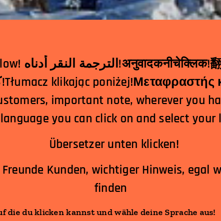
क!翻译点击下面！مترجم
کلیک کردن در زیر!Tłumacz klikając poniżej!Μεταφρ
ustomers, important note, wherever you h
 language you can click on and select your
Übersetzer unten klicken!
 Freunde Kunden, wichtiger Hinweis, egal 
finden
uf die du klicken kannst und wähle deine Sprache aus!