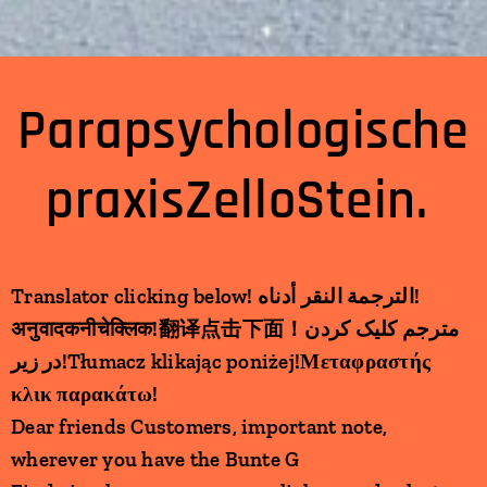
Parapsychologische
praxisZelloStein.
Translator clicking below! الترجمة النقر أدناه!
अनुवादकनीचेक्लिक!翻译点击下面！مترجم کلیک کردن
در زیر!Tłumacz klikając poniżej!Μεταφραστής
κλικ παρακάτω!
Dear friends Customers, important note,
wherever you have the Bunte G