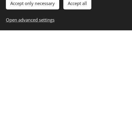
Accept only necessary
Accept all
Ich lade Dich ein,
Open advanced settings
zu lesen, zu
stöbern und
etwas zu finden,
dass Dich ein
Stück weiter
bringt auf dem