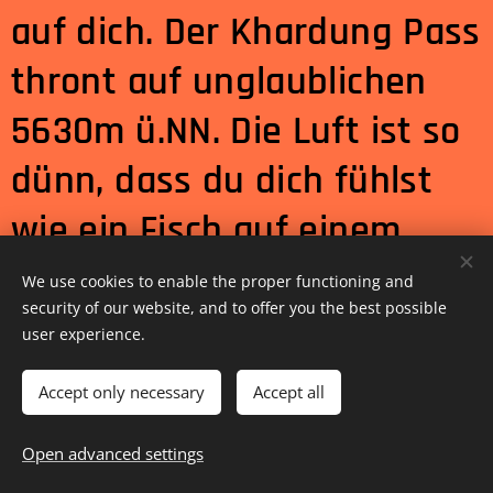
auf dich. Der Khardung Pass
thront auf unglaublichen
5630m ü.NN. Die Luft ist so
dünn, dass du dich fühlst
wie ein Fisch auf einem
Fahrrad. Die Fahrt und die
We use cookies to enable the proper functioning and
security of our website, and to offer you the best possible
Aussicht sind ein wenig
user experience.
Herzrasen und Schwindel
Accept only necessary
Accept all
aber durchaus wert.
Open advanced settings