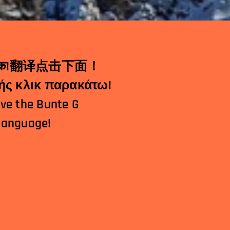
Μεταφραστής κλικ παρακάτω!
ave the Bunte G
 language!