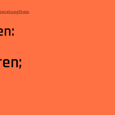
en:
ren;