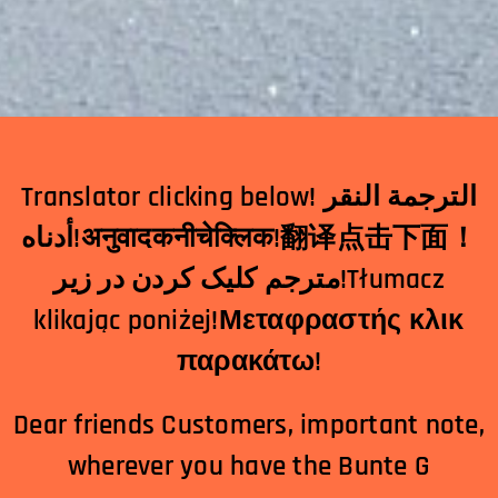
Translator clicking below! الترجمة النقر
أدناه!
अनुवादकनीचेक्लिक
!
翻
译点击下面！
مترجم کلیک کردن در زیر!Tłumacz
klikając poniżej!Μεταφραστής κλικ
παρακάτω!
Dear friends Customers, important note,
wherever you have the Bunte G