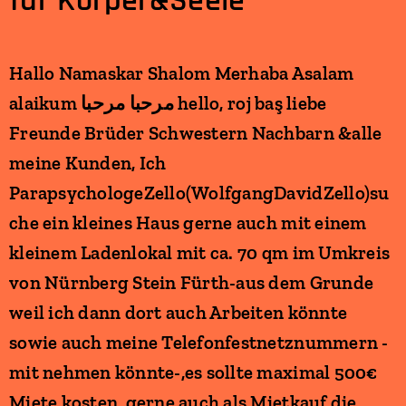
für Körper&Seele
Hallo Namaskar Shalom Merhaba Asalam
alaikum مرحبا مرحبا hello, roj baş liebe
Freunde Brüder Schwestern Nachbarn &alle
meine Kunden, Ich
ParapsychologeZello(WolfgangDavidZello)su
che ein kleines Haus gerne auch mit einem
kleinem Ladenlokal mit ca. 70 qm im Umkreis
von Nürnberg Stein Fürth-aus dem Grunde
weil ich dann dort auch Arbeiten könnte
sowie auch meine Telefonfestnetznummern -
mit nehmen könnte-,es sollte maximal 500€
Miete kosten, gerne auch als Mietkauf die