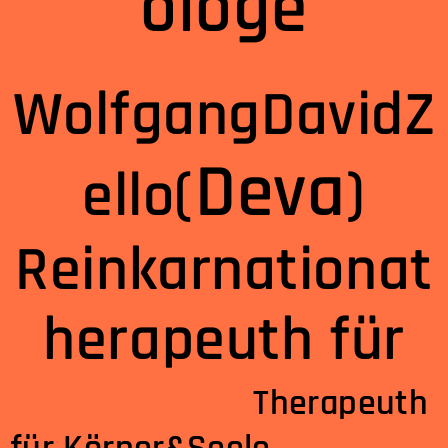
ologe
WolfgangDavidZ
Deva
(
)
ello
Reinkarnationat
herapeuth für
Therapeuth