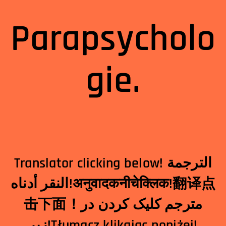
Parapsycholo
gie.
Translator clicking below! الترجمة
النقر أدناه!अनुवादकनीचेक्लिक!翻译点
击下面！مترجم کلیک کردن در
زیر!Tłumacz klikając poniżej!