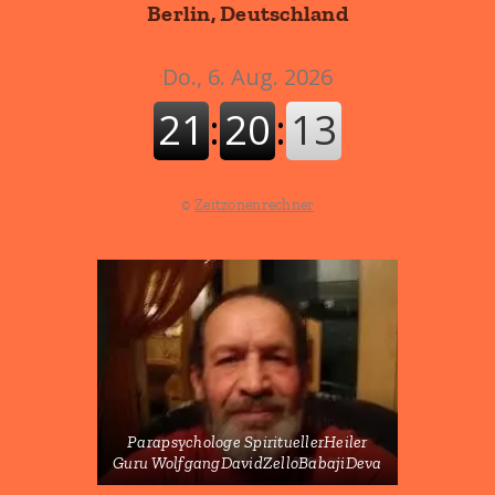
Berlin, Deutschland
©
Zeitzonenrechner
Parapsychologe SpirituellerHeiler
Guru WolfgangDavidZelloBabajiDeva